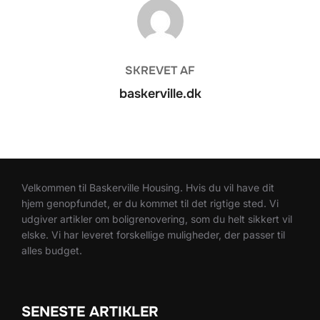
FORFATTER
SKREVET AF
baskerville.dk
Velkommen til Baskerville Housing. Hvis du vil have dit
hjem genopfundet, er du kommet til det rigtige sted. Vi
udgiver artikler om boligrenovering, som du helt sikkert vil
elske. Vi har leveret forskellige muligheder, der passer til
alles budget.
SENESTE ARTIKLER