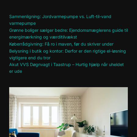
Sammenligning: Jordvarmepumpe vs. Luft-til-vand
varmepumpe
Grønne boliger sælger bedre: Ejendomsmæglerens guide til
energimærkning og værditilvækst
Køberrådgivning: Få ro i maven, før du skriver under
Belysning i butik og kontor: Derfor er den rigtige el-løsning
vigtigere end du tror
Akut VVS Døgnvagt i Taastrup – Hurtig hjælp når uheldet
er ude