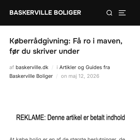
Videre
Søg
BASKERVILLE BOLIGER
til
SLÅ NA
efter:
indhold
Køberrådgivning: Få ro i maven,
før du skriver under
af
baskerville.dk
i
Artikler og Guides fra
Udgivet
Baskerville Boliger
on
maj 12, 2026
d.
At købe bolig er en af de største beslutninger, de