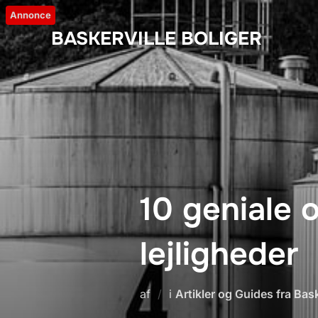
Videre
Annonce
til
BASKERVILLE BOLIGER
indhold
10 geniale 
lejligheder
af
i
Artikler og Guides fra Bask