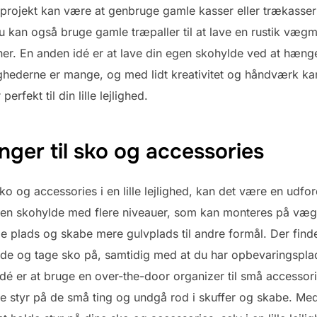
 projekt kan være at genbruge gamle kasser eller trækasser 
 kan også bruge gamle træpaller til at lave en rustik vægm
ner. En anden idé er at lave din egen skohylde ved at hæn
ulighederne er mange, og med lidt kreativitet og håndværk k
rfekt til din lille lejlighed.
ger til sko og accessories
 og accessories i en lille lejlighed, kan det være en udfordr
i en skohylde med flere niveauer, som kan monteres på vægge
e plads og skabe mere gulvplads til andre formål. Der fin
de og tage sko på, samtidig med at du har opbevaringsplad
idé er at bruge en over-the-door organizer til små accessor
e styr på de små ting og undgå rod i skuffer og skabe. Me