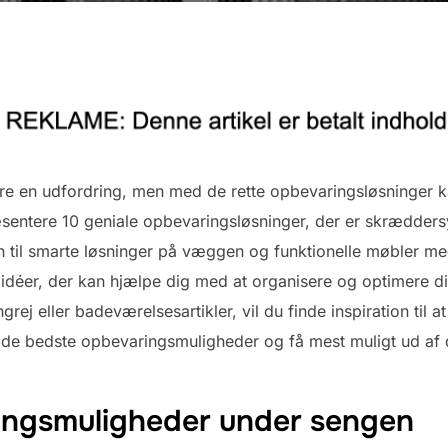
 være en udfordring, men med de rette opbevaringsløsninger 
ræsentere 10 geniale opbevaringsløsninger, der er skræddersye
 til smarte løsninger på væggen og funktionelle møbler med 
idéer, der kan hjælpe dig med at organisere og optimere d
grej eller badeværelsesartikler, vil du finde inspiration til
d i de bedste opbevaringsmuligheder og få mest muligt ud a
ingsmuligheder under sengen