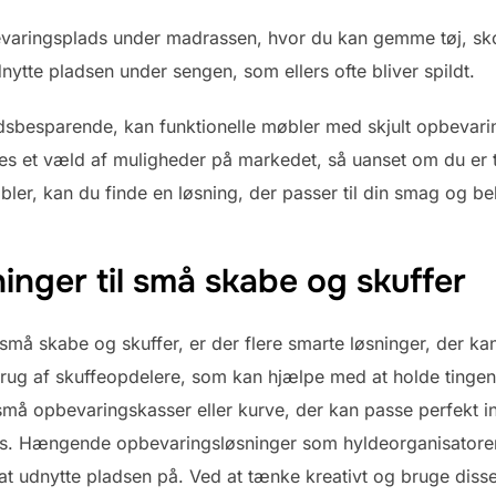
aringsplads under madrassen, hvor du kan gemme tøj, sko 
udnytte pladsen under sengen, som ellers ofte bliver spildt.
dsbesparende, kan funktionelle møbler med skjult opbevari
es et væld af muligheder på markedet, så uanset om du er ti
øbler, kan du finde en løsning, der passer til din smag og b
inger til små skabe og skuffer
 små skabe og skuffer, er der flere smarte løsninger, der 
rug af skuffeopdelere, som kan hjælpe med at holde tingen
små opbevaringskasser eller kurve, der kan passe perfekt in
ads. Hængende opbevaringsløsninger som hyldeorganisatore
t udnytte pladsen på. Ved at tænke kreativt og bruge diss