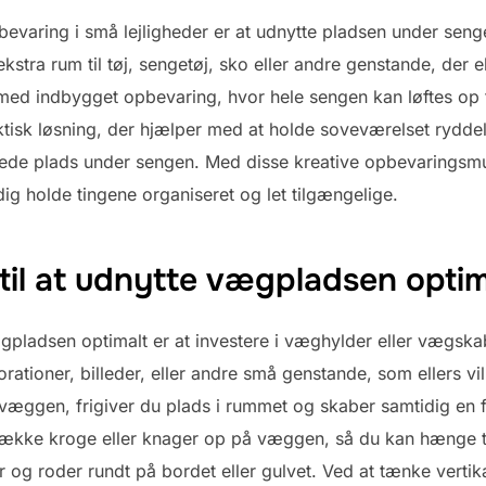
opbevaring i små lejligheder er at udnytte pladsen under se
kstra rum til tøj, sengetøj, sko eller andre genstande, der el
med indbygget opbevaring, hvor hele sengen kan løftes op fo
tisk løsning, der hjælper med at holde soveværelset ryddel
yttede plads under sengen. Med disse kreative opbevarings
tidig holde tingene organiseret og let tilgængelige.
til at udnytte vægpladsen optim
ægpladsen optimalt er at investere i væghylder eller vægskab
ationer, billeder, eller andre små genstande, som ellers vi
 væggen, frigiver du plads i rummet og skaber samtidig en f
ække kroge eller knager op på væggen, så du kan hænge ti
ger og roder rundt på bordet eller gulvet. Ved at tænke vert