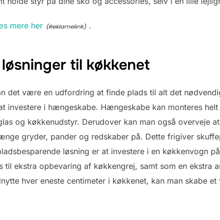
holde styr på dine sko og accessories, selv i en lille lejlig
æs mere her
.
øsninger til køkkenet
kan det være en udfordring at finde plads til alt det nødvend
r at investere i hængeskabe. Hængeskabe kan monteres helt op 
r, glas og køkkenudstyr. Derudover kan man også overveje 
 hænge gryder, pander og redskaber på. Dette frigiver skuf
ladsbesparende løsning er at investere i en køkkenvogn på h
il ekstra opbevaring af køkkengrej, samt som en ekstra ar
nytte hver eneste centimeter i køkkenet, kan man skabe et