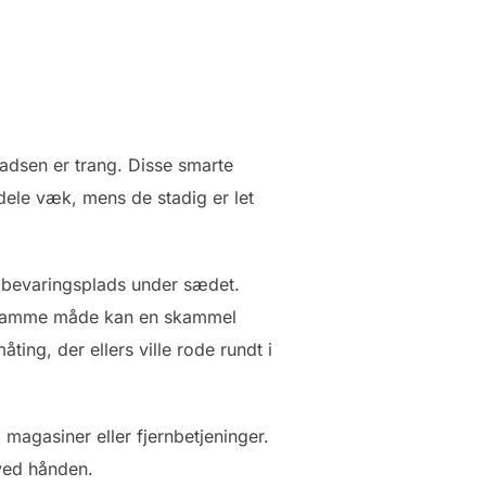
ladsen er trang. Disse smarte
dele væk, mens de stadig er let
pbevaringsplads under sædet.
På samme måde kan en skammel
ting, der ellers ville rode rundt i
magasiner eller fjernbetjeninger.
 ved hånden.