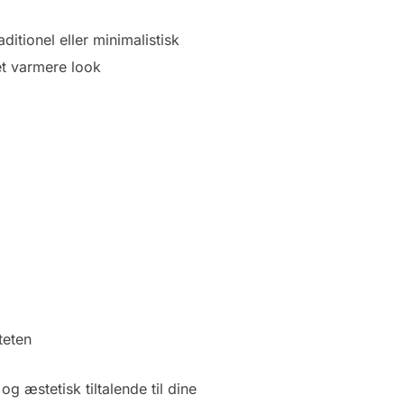
itionel eller minimalistisk
 et varmere look
teten
g æstetisk tiltalende til dine