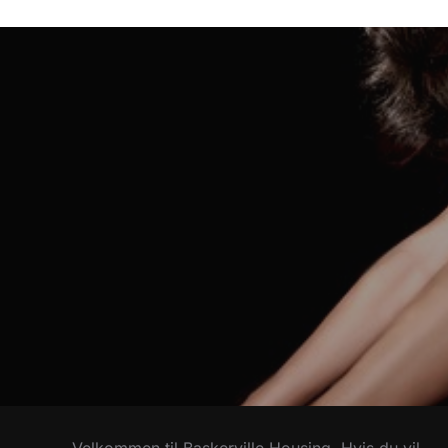
Indlægsnavigation
Velkommen til Baskerville Housing. Hvis du vil