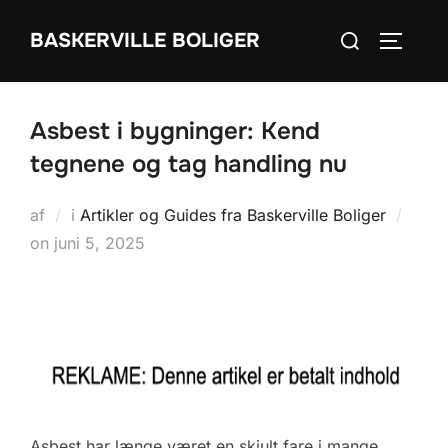
Videre
Søg
BASKERVILLE BOLIGER
til
SLÅ NA
efter:
indhold
Asbest i bygninger: Kend
tegnene og tag handling nu
af
i
Artikler og Guides fra Baskerville Boliger
Udgivet
on
juni 5, 2025
d.
Asbest har længe været en skjult fare i mange