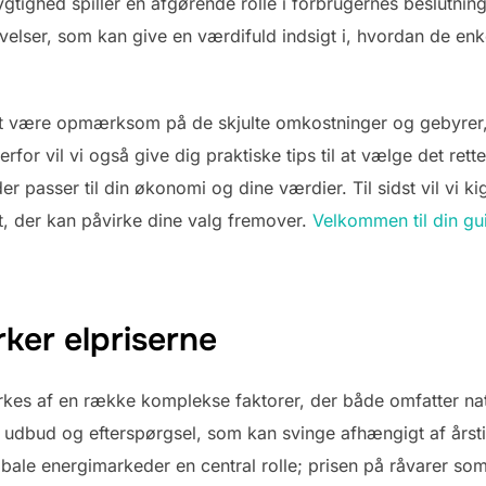
tighed spiller en afgørende rolle i forbrugernes beslutning
lser, som kan give en værdifuld indsigt i, hvordan de enkel
 at være opmærksom på de skjulte omkostninger og gebyrer,
erfor vil vi også give dig praktiske tips til at vælge det ret
er passer til din økonomi og dine værdier. Til sidst vil vi k
t, der kan påvirke dine valg fremover.
Velkommen til din guid
rker elpriserne
rkes af en række komplekse faktorer, der både omfatter nat
r udbud og efterspørgsel, som kan svinge afhængigt af årst
lobale energimarkeder en central rolle; prisen på råvarer som