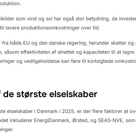
oduktion.
kilder som vind og sol har også stor betydning, da invester
til lavere produktionsomkostninger over tid.
fra både EU og den danske regering, herunder skatter og af
n, såsom effektiviteten af elnettet og kapaciteten til at lagre
ringer og vedligeholdelse kan føre til kortsigtede omkostni
de største elselskaber
 elselskaber i Danmark i 2025, er der flere faktorer at ove
edet inkluderer EnergiDanmark, Ørsted, og SEAS-NVE, som al
ninger.