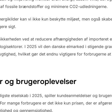
 af fossile brændstoffer og minimere CO2-udledningerne.
nergikilder kan vi ikke kun beskytte miljøet, men også ska
gere sigt.
sikkerheden ved at reducere afhængigheden af importeret e
ogisektorer. I 2025 vil den danske elmarked i stigende grad
gtighed, hvilket gør det endnu vigtigere for forbrugerne at 
 og brugeroplevelser
lligste elselskab i 2025, spiller kundeanmeldelser og bruger
 For mange forbrugere er det ikke kun prisen, der er afgø
delighed og gennemsigtighed.