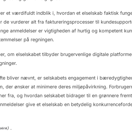
r et værdifuldt indblik i, hvordan et elselskab faktisk fun
r de vurderer alt fra faktureringsprocesser til kundesupporte
e anmeldelser er vigtigheden af hurtig og kompetent kunde
stemmelser på regningen.
om elselskabet tilbyder brugervenlige digitale platforme, d
gninger.
ofte bliver nævnt, er selskabets engagement i bæredygtighed
m, der ønsker at minimere deres miljøpåvirkning. Forbrug
r fra, og hvordan selskabet bidrager til en grønnere fremti
eldelser give et elselskab en betydelig konkurrencefordel
.