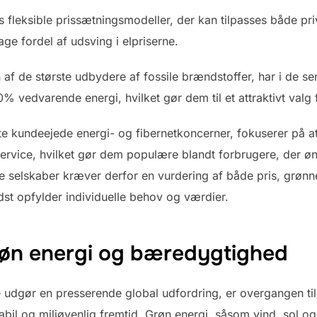
 fleksible prissætningsmodeller, der kan tilpasses både pri
age fordel af udsving i elpriserne.
n af de største udbydere af fossile brændstoffer, har i de 
 vedvarende energi, hvilket gør dem til et attraktivt valg 
te kundeejede energi- og fibernetkoncerner, fokuserer på 
ervice, hvilket gør dem populære blandt forbrugere, der øn
 selskaber kræver derfor en vurdering af både pris, grønne 
edst opfylder individuelle behov og værdier.
røn energi og bæredygtighed
ne udgør en presserende global udfordring, er overgangen t
bil og miljøvenlig fremtid. Grøn energi, såsom vind, sol og v