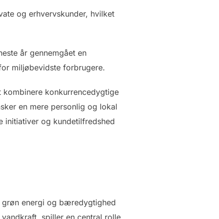
vate og erhvervskunder, hvilket
seneste år gennemgået en
for miljøbevidste forbrugere.
at kombinere konkurrencedygtige
sker en mere personlig og lokal
initiativer og kundetilfredshed
il grøn energi og bæredygtighed
andkraft, spiller en central rolle