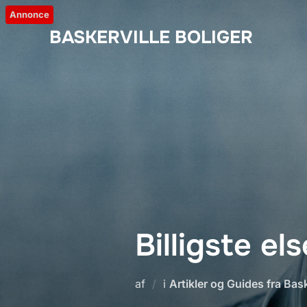
Videre
Annonce
til
BASKERVILLE BOLIGER
indhold
Billigste el
af
i
Artikler og Guides fra Bask