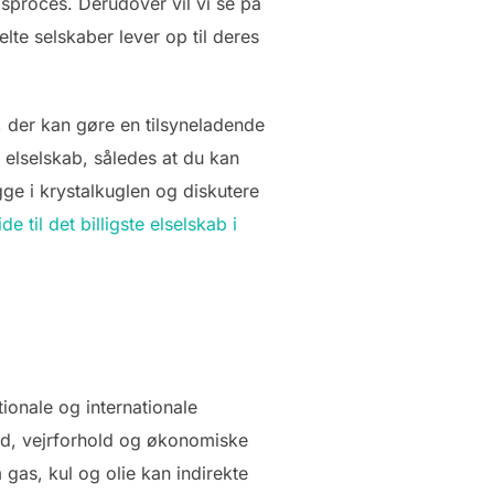
sproces. Derudover vil vi se på
te selskaber lever op til deres
 der kan gøre en tilsyneladende
te elselskab, således at du kan
igge i krystalkuglen og diskutere
e til det billigste elselskab i
ionale og internationale
id, vejrforhold og økonomiske
 gas, kul og olie kan indirekte