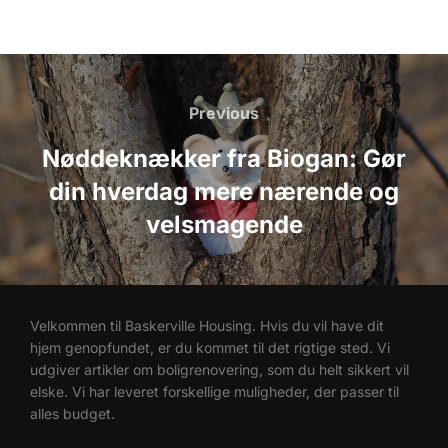
Indlægsnavigation
Previous
Previous
Nøddeknækker fra Biogan: Gør
din hverdag mere nærende og
velsmagende
Velkommen til Baskerville Housing. Hvis du vil have dit
hjem genopfundet, er du kommet til det rigtige sted. Vi
udgiver artikler om boligrenovering, som du helt sikkert vil
elske. Vi har leveret forskellige muligheder, der passer til
alles budget.