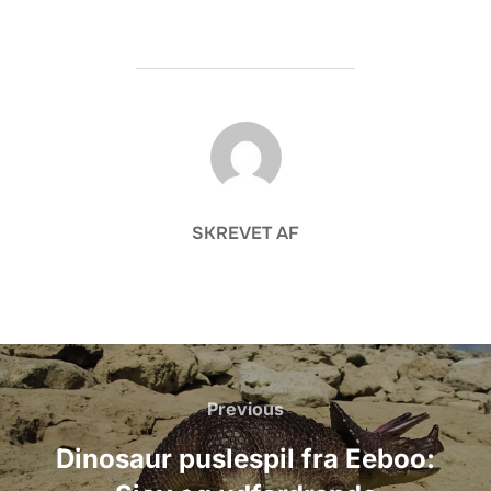
FORFATTER
SKREVET AF
Indlægsnavigation
Previous
Previous
Dinosaur puslespil fra Eeboo: