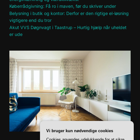
Køberrådgivning: Få ro i maven, før du skriver under
Belysning i butik og kontor: Derfor er den rigtige el-løsning
vigtigere end du tror
Akut VVS Døgnvagt i Taastrup – Hurtig hjælp når uheldet
er ude
Vi bruger kun nødvendige cookies
Cookies anvendes udelukkende for at sikre,