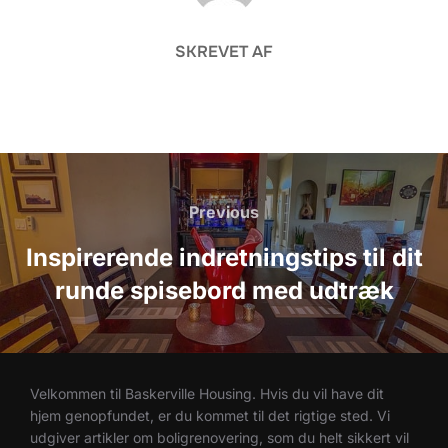
SKREVET AF
Indlægsnavigation
Previous
Previous
Inspirerende indretningstips til dit
runde spisebord med udtræk
Velkommen til Baskerville Housing. Hvis du vil have dit
hjem genopfundet, er du kommet til det rigtige sted. Vi
udgiver artikler om boligrenovering, som du helt sikkert vil