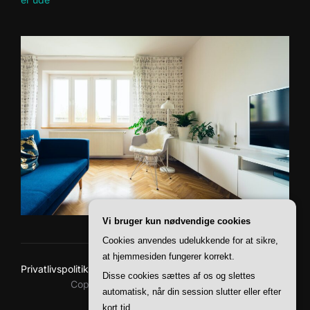
Vi bruger kun nødvendige cookies
Cookies anvendes udelukkende for at sikre,
at hjemmesiden fungerer korrekt.
Privatlivspolitik
Disse cookies sættes af os og slettes
Copyright © 2026 Baskerville Boliger
automatisk, når din session slutter eller efter
Inspiro Theme
af
WPZOOM
kort tid.