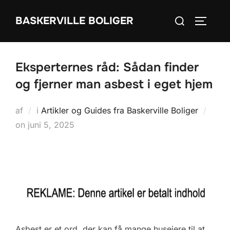
Videre
Søg
BASKERVILLE BOLIGER
til
SLÅ NA
efter:
indhold
Eksperternes råd: Sådan finder
og fjerner man asbest i eget hjem
af
i
Artikler og Guides fra Baskerville Boliger
Udgivet
on
juni 5, 2025
d.
Asbest er et ord, der kan få mange husejere til at