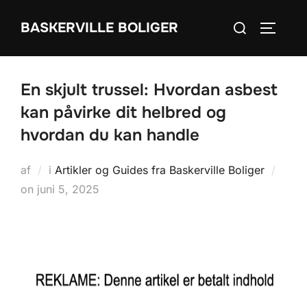
Videre
Søg
BASKERVILLE BOLIGER
til
SLÅ NA
efter:
indhold
En skjult trussel: Hvordan asbest
kan påvirke dit helbred og
hvordan du kan handle
af
i
Artikler og Guides fra Baskerville Boliger
Udgivet
on
juni 5, 2025
d.