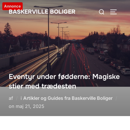
Videre
Annonce
Søg
BASKERVILLE BOLIGER
til
SLÅ NA
efter:
indhold
Eventyr under fødderne: Magiske
stier med trædesten
af
i
Artikler og Guides fra Baskerville Boliger
Udgivet
on
maj 21, 2025
d.