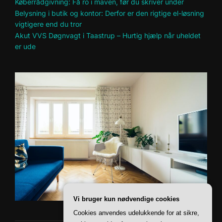
Køberrådgivning: Få ro i maven, før du skriver under
Belysning i butik og kontor: Derfor er den rigtige el-løsning
vigtigere end du tror
Akut VVS Døgnvagt i Taastrup – Hurtig hjælp når uheldet
er ude
Vi bruger kun nødvendige cookies
Cookies anvendes udelukkende for at sikre,