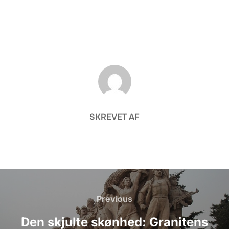
FORFATTER
SKREVET AF
Indlægsnavigation
Previous
Previous
Den skjulte skønhed: Granitens