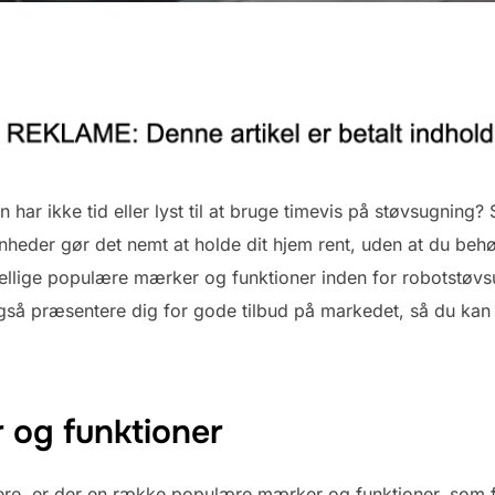
har ikke tid eller lyst til at bruge timevis på støvsugning
nheder gør det nemt at holde dit hjem rent, uden at du behøv
skellige populære mærker og funktioner inden for robotstøv
 også præsentere dig for gode tilbud på markedet, så du kan 
og funktioner
ere, er der en række populære mærker og funktioner, som f