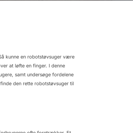
? Så kunne en robotstøvsuger være
er at løfte en finger. I denne
sugere, samt undersøge fordelene
finde den rette robotstøvsuger til
orbrugerne ofte foretrækker. Et