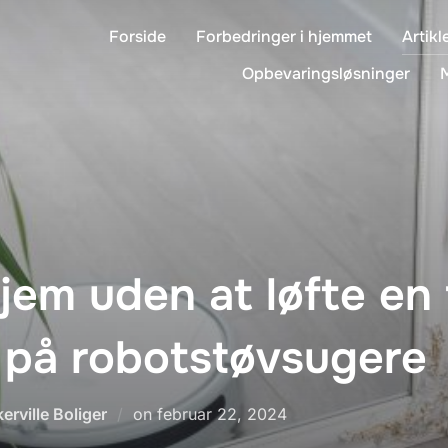
Forside
Forbedringer i hjemmet
Artikl
Opbevaringsløsninger
hjem uden at løfte en 
 på robotstøvsugere
Udgivet
erville Boliger
on
februar 22, 2024
d.