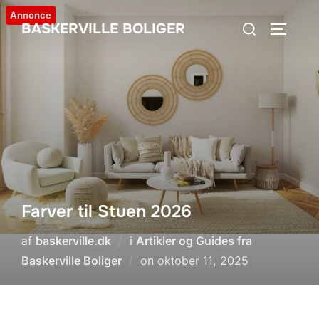
Videre
Annonce
Søg
BASKERVILLE BOLIGER
til
SLÅ NA
efter:
indhold
Farver til Stuen 2026
af
baskerville.dk
i
Artikler og Guides fra
Udgivet
Baskerville Boliger
on
oktober 11, 2025
d.