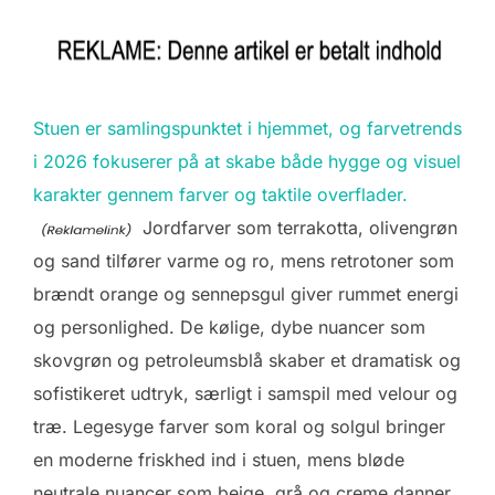
Stuen er samlingspunktet i hjemmet, og farvetrends
i 2026 fokuserer på at skabe både hygge og visuel
karakter gennem farver og taktile overflader.
Jordfarver som terrakotta, olivengrøn
og sand tilfører varme og ro, mens retrotoner som
brændt orange og sennepsgul giver rummet energi
og personlighed. De kølige, dybe nuancer som
skovgrøn og petroleumsblå skaber et dramatisk og
sofistikeret udtryk, særligt i samspil med velour og
træ. Legesyge farver som koral og solgul bringer
en moderne friskhed ind i stuen, mens bløde
neutrale nuancer som beige, grå og creme danner