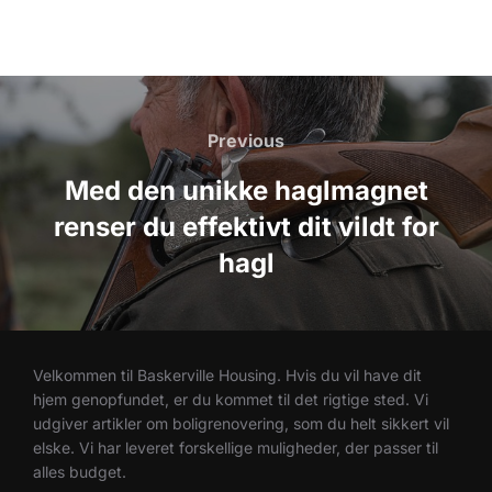
Indlægsnavigation
Previous
Previous
Med den unikke haglmagnet
renser du effektivt dit vildt for
hagl
Velkommen til Baskerville Housing. Hvis du vil have dit
hjem genopfundet, er du kommet til det rigtige sted. Vi
udgiver artikler om boligrenovering, som du helt sikkert vil
elske. Vi har leveret forskellige muligheder, der passer til
alles budget.