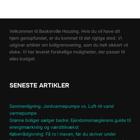
Velkommen til Baskerville Housing. Hvis du vil have dit
hjem genopfundet, er du kommet til det rigtige sted. Vi
udgiver artikler om boligrenovering, som du helt sikkert vil
elske. Vi har leveret forskellige muligheder, der passer til
alles budget.
SENESTE ARTIKLER
Sammenligning: Jordvarmepumpe vs. Luft-til-vand
varmepumpe
Grønne boliger sælger bedre: Ejendomsmæglerens guide til
energimærkning og værditilvækst
Køberrådgivning: Få ro i maven, før du skriver under