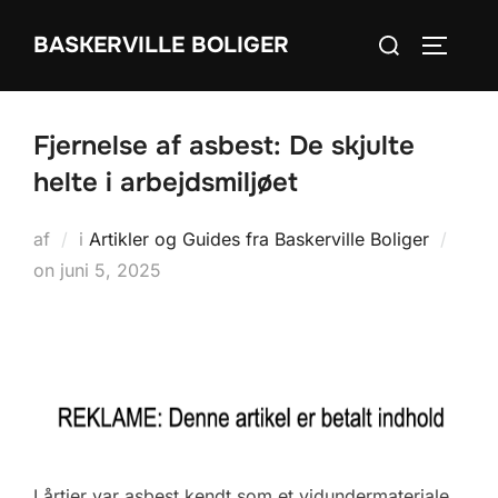
Videre
Søg
BASKERVILLE BOLIGER
til
SLÅ NA
efter:
indhold
Fjernelse af asbest: De skjulte
helte i arbejdsmiljøet
af
i
Artikler og Guides fra Baskerville Boliger
Udgivet
on
juni 5, 2025
d.
I årtier var asbest kendt som et vidundermateriale,