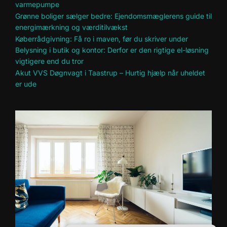
varmepumpe
Grønne boliger sælger bedre: Ejendomsmæglerens guide til
energimærkning og værditilvækst
Køberrådgivning: Få ro i maven, før du skriver under
Belysning i butik og kontor: Derfor er den rigtige el-løsning
vigtigere end du tror
Akut VVS Døgnvagt i Taastrup – Hurtig hjælp når uheldet
er ude