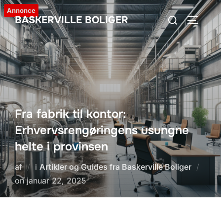
Videre
Annonce
Søg
BASKERVILLE BOLIGER
til
SLÅ NA
efter:
indhold
Fra fabrik til kontor:
Erhvervsrengøringens usungne
helte i provinsen
af
i
Artikler og Guides fra Baskerville Boliger
Udgivet
on
januar 22, 2025
d.