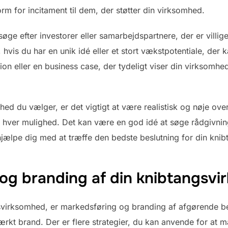
orm for incitament til dem, der støtter din virksomhed.
ge efter investorer eller samarbejdspartnere, der er villige 
vis du har en unik idé eller et stort vækstpotentiale, der ka
ion eller en business case, der tydeligt viser din virksomhe
hed du vælger, er det vigtigt at være realistisk og nøje ove
 hver mulighed. Det kan være en god idé at søge rådgivnin
hjælpe dig med at træffe den bedste beslutning for din kni
 og branding af din knibtangsv
svirksomhed, er markedsføring og branding af afgørende bet
tærkt brand. Der er flere strategier, du kan anvende for at