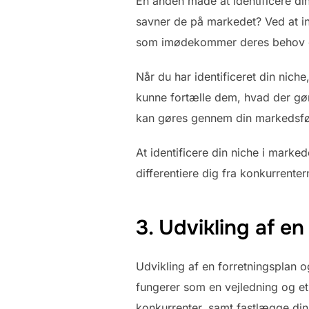
En anden måde at identificere din
savner de på markedet? Ved at in
som imødekommer deres behov og 
Når du har identificeret din niche
kunne fortælle dem, hvad der gør
kan gøres gennem din markedsføri
At identificere din niche i marke
differentiere dig fra konkurrente
3. Udvikling af en
Udvikling af en forretningsplan o
fungerer som en vejledning og et 
konkurrenter, samt fastlægge din