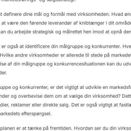
t at definere dine mål og formål med virksomheden. Hvad ø
t være den førende leverandør af knibtænger i dit område 
kan du arbejde strategisk og målrettet hen imod at opnå de
n er også at identificere din målgruppe og konkurrenter. Hv
vilke andre virksomheder er allerede til stede på markedet
se af din målgruppe og konkurrencesituationen kan du udvi
der.
ruppe og konkurrenter, er det vigtigt at udvikle en markeds
e kunder og overbevise dem om at vælge din virksomhed? Det
ier, reklamer eller direkte salg. Det er også vigtigt at fas
arkedets efterspørgsel.
gsplanen er at tænke på fremtiden. Hvordan ser du din virks