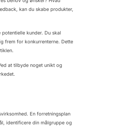
 deres behov og ønsker? Hvad
feedback, kan du skabe produkter,
e potentielle kunder. Du skal
g frem for konkurrenterne. Dette
iklen.
ed at tilbyde noget unikt og
rkedet.
gsvirksomhed. En forretningsplan
ål, identificere din målgruppe og