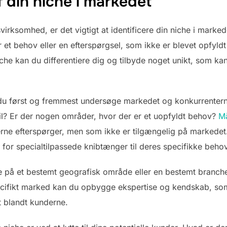
af din niche i markedet
irksomhed, er det vigtigt at identificere din niche i markede
et behov eller en efterspørgsel, som ikke er blevet opfyldt 
che kan du differentiere dig og tilbyde noget unikt, som k
al du først og fremmest undersøge markedet og konkurrentern
il? Er der nogen områder, hvor der er et uopfyldt behov?
Må
e efterspørger, men som ikke er tilgængelig på markedet.
for specialtilpassede knibtænger til deres specifikke behov
 på et bestemt geografisk område eller en bestemt branche
ifikt marked kan du opbygge ekspertise og kendskab, som k
t blandt kunderne.