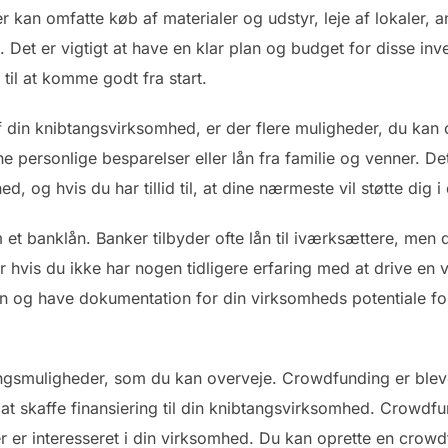
er kan omfatte køb af materialer og udstyr, leje af lokaler,
Det er vigtigt at have en klar plan og budget for disse inves
til at komme godt fra start.
f din knibtangsvirksomhed, er der flere muligheder, du kan
ne personlige besparelser eller lån fra familie og venner. 
ed, og hvis du har tillid til, at dine nærmeste vil støtte dig
et banklån. Banker tilbyder ofte lån til iværksættere, men
r hvis du ikke har nogen tidligere erfaring med at drive en v
an og have dokumentation for din virksomheds potentiale for
ringsmuligheder, som du kan overveje. Crowdfunding er blev
at skaffe finansiering til din knibtangsvirksomhed. Crowdf
r er interesseret i din virksomhed. Du kan oprette en cro