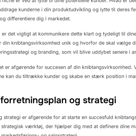
 niche er ved at lytte til dine potentielle kunder. Hvad er
ddrage kunderne i din produktudvikling og lytte til deres 
differentiere dig i markedet.
, er det vigtigt at kommunikere dette klart og tydeligt til din
 din knibtangsvirksomhed unik og hvorfor de skal vælge di
ngsstrategi og branding, som vil blive uddybet senere i art
det er afgørende for succesen af din knibtangsvirksomhed. V
rne kan du tiltrække kunder og skabe en stærk position i ma
 forretningsplan og strategi
g strategi er afgørende for at starte en succesfuld knibtan
strategisk værktøj, der hjælper dig med at definere dine m
 markedsførings- og salgsstrategi.