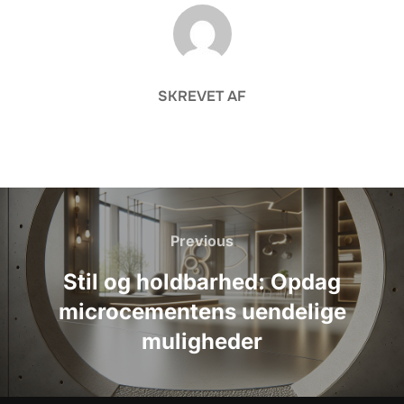
FORFATTER
SKREVET AF
Indlægsnavigation
Previous
Previous
Stil og holdbarhed: Opdag
microcementens uendelige
muligheder