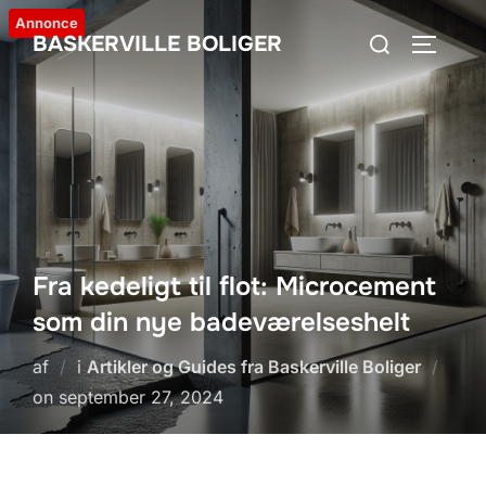
Videre
Annonce
Søg
BASKERVILLE BOLIGER
til
SLÅ NA
efter:
indhold
Fra kedeligt til flot: Microcement
som din nye badeværelseshelt
af
i
Artikler og Guides fra Baskerville Boliger
Udgivet
on
september 27, 2024
d.