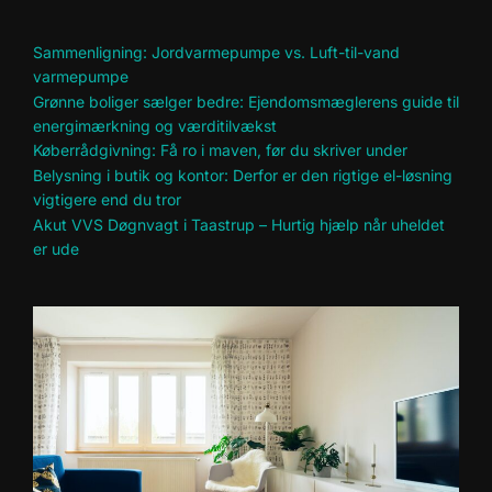
Sammenligning: Jordvarmepumpe vs. Luft-til-vand
varmepumpe
Grønne boliger sælger bedre: Ejendomsmæglerens guide til
energimærkning og værditilvækst
Køberrådgivning: Få ro i maven, før du skriver under
Belysning i butik og kontor: Derfor er den rigtige el-løsning
vigtigere end du tror
Akut VVS Døgnvagt i Taastrup – Hurtig hjælp når uheldet
er ude