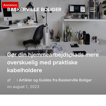
Videre
Annonce
Søg
BASKERVILLE BOLIGER
til
SLÅ NA
efter:
indhold
Gør din hjemmearbejdsplads mere
overskuelig med praktiske
kabelholdere
af
i
Artikler og Guides fra Baskerville Boliger
Udgivet
on
august 1, 2023
d.