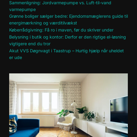
Sammenligning: Jordvarmepumpe vs. Luft-til-vand
varmepumpe
Grønne boliger sælger bedre: Ejendomsmæglerens guide til
energimærkning og værditilvækst
Køberrådgivning: Få ro i maven, før du skriver under
Belysning i butik og kontor: Derfor er den rigtige el-løsning
vigtigere end du tror
Akut VVS Døgnvagt i Taastrup – Hurtig hjælp når uheldet
er ude