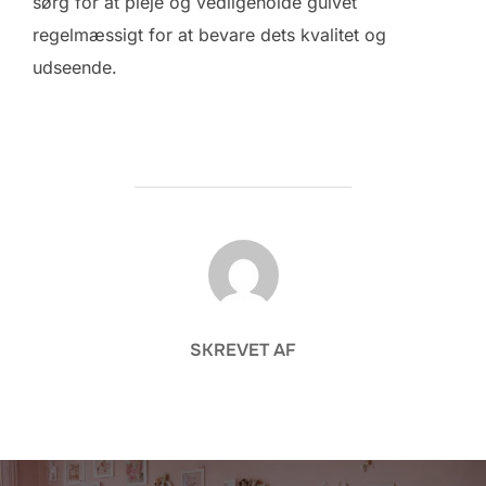
sørg for at pleje og vedligeholde gulvet
regelmæssigt for at bevare dets kvalitet og
udseende.
FORFATTER
SKREVET AF
Indlægsnavigation