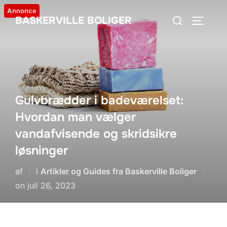
Videre
Annonce
Søg
BASKERVILLE BOLIGER
til
SLÅ NA
efter:
indhold
Gulvbrædder i badeværelset:
Hvordan man vælger
vandafvisende og skridsikre
løsninger
af
i
Artikler og Guides fra Baskerville Boliger
Udgivet
on
juli 26, 2023
d.