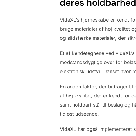
deres holdbarhed
VidaXL’s hjørneskabe er kendt f
bruge materialer af høj kvalitet
og slidstærke materialer, der sik
Et af kendetegnene ved vidaXL’s h
modstandsdygtige over for belast
elektronisk udstyr. Uanset hvor ma
En anden faktor, der bidrager ti
af høj kvalitet, der er kendt fo
samt holdbart stål til beslag og 
tidløst udseende.
VidaXL har også implementeret str