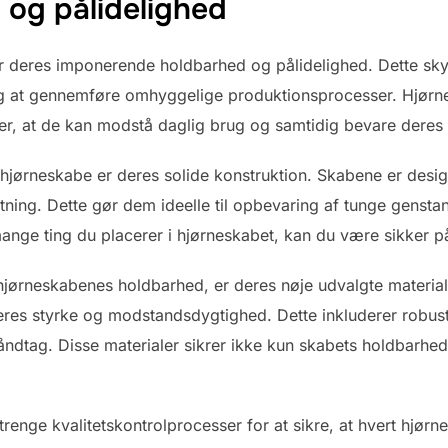
 og pålidelighed
or deres imponerende holdbarhed og pålidelighed. Dette sk
 og at gennemføre omhyggelige produktionsprocesser. Hjørne
rer, at de kan modstå daglig brug og samtidig bevare deres 
jørneskabe er deres solide konstruktion. Skabene er design
ning. Dette gør dem ideelle til opbevaring af tunge genstan
nge ting du placerer i hjørneskabet, kan du være sikker på, 
l hjørneskabenes holdbarhed, er deres nøje udvalgte materia
r deres styrke og modstandsdygtighed. Dette inkluderer robu
håndtag. Disse materialer sikrer ikke kun skabets holdbarhe
enge kvalitetskontrolprocesser for at sikre, at hvert hjørne