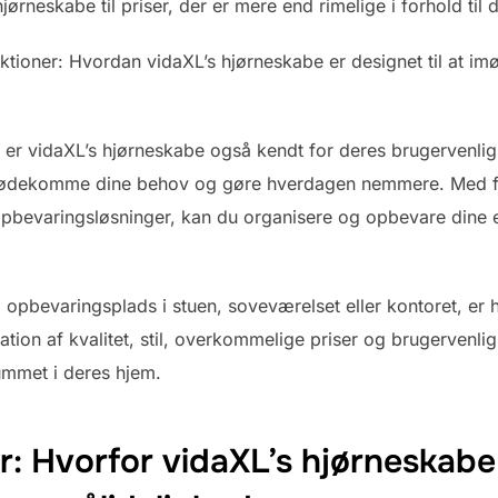
jørneskabe til priser, der er mere end rimelige i forhold til 
nktioner: Hvordan vidaXL’s hjørneskabe er designet til at
is er vidaXL’s hjørneskabe også kendt for deres brugervenli
imødekomme dine behov og gøre hverdagen nemmere. Med fu
pbevaringsløsninger, kan du organisere og opbevare dine e
 opbevaringsplads i stuen, soveværelset eller kontoret, er 
ion af kvalitet, stil, overkommelige priser og brugervenlig
ummet i deres hjem.
er: Hvorfor vidaXL’s hjørneskabe