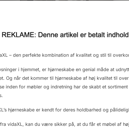
aXL – den perfekte kombination af kvalitet og stil til overk
sninger i hjemmet, er hjørneskabe en genial måde at udnytt
met. Og når det kommer til hjørneskabe af høj kvalitet til ov
se inden for møbler og indretning har de skabt et sortiment
s.
aXL’s hjørneskabe er kendt for deres holdbarhed og pålideli
 fra vidaXL, kan du være sikker på, at du får et møbel af hø