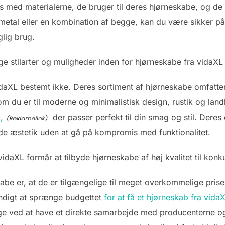
 med materialerne, de bruger til deres hjørneskabe, og de s
metal eller en kombination af begge, kan du være sikker på
glig brug.
lige stilarter og muligheder inden for hjørneskabe fra vidaXL
idaXL bestemt ikke. Deres sortiment af hjørneskabe omfatter 
 om du er til moderne og minimalistisk design, rustik og landl
,
der passer perfekt til din smag og stil. Dere
de æstetik uden at gå på kompromis med funktionalitet.
daXL formår at tilbyde hjørneskabe af høj kvalitet til konk
abe er, at de er tilgængelige til meget overkommelige prise
vendigt at sprænge budgettet
for at få et hjørneskab fra vida
ge ved at have et direkte samarbejde med producenterne 