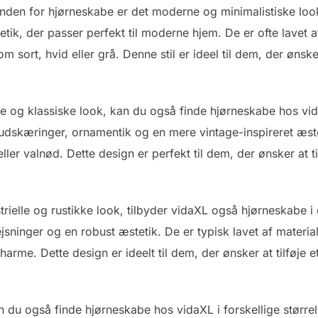
nden for hjørneskabe er det moderne og minimalistiske look.
etik, der passer perfekt til moderne hjem. De er ofte lavet a
om sort, hvid eller grå. Denne stil er ideel til dem, der ønske
lle og klassiske look, kan du også finde hjørneskabe hos vida
udskæringer, ornamentik og en mere vintage-inspireret æstet
er valnød. Dette design er perfekt til dem, der ønsker at til
trielle og rustikke look, tilbyder vidaXL også hjørneskabe i 
jsninger og en robust æstetik. De er typisk lavet af materi
arme. Dette design er ideelt til dem, der ønsker at tilføje et
an du også finde hjørneskabe hos vidaXL i forskellige størr