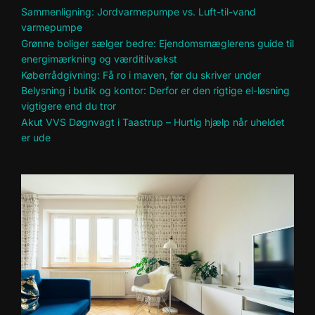
Sammenligning: Jordvarmepumpe vs. Luft-til-vand
varmepumpe
Grønne boliger sælger bedre: Ejendomsmæglerens guide til
energimærkning og værditilvækst
Køberrådgivning: Få ro i maven, før du skriver under
Belysning i butik og kontor: Derfor er den rigtige el-løsning
vigtigere end du tror
Akut VVS Døgnvagt i Taastrup – Hurtig hjælp når uheldet
er ude