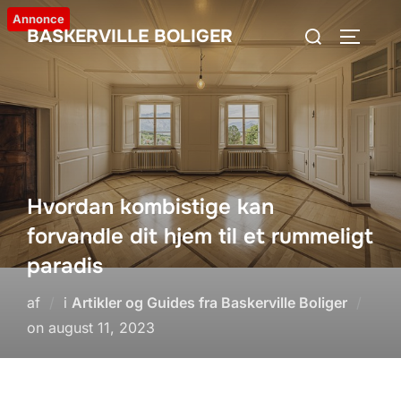
Videre
Annonce
Søg
BASKERVILLE BOLIGER
til
SLÅ NA
efter:
indhold
Hvordan kombistige kan
forvandle dit hjem til et rummeligt
paradis
af
i
Artikler og Guides fra Baskerville Boliger
Udgivet
on
august 11, 2023
d.