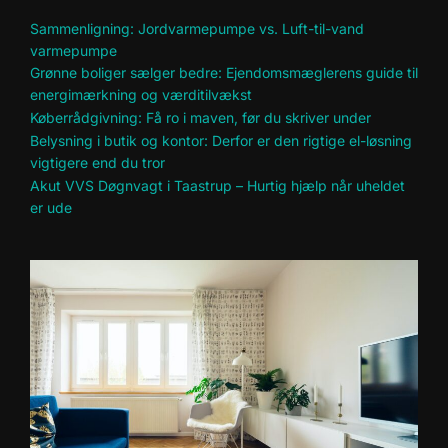
Sammenligning: Jordvarmepumpe vs. Luft-til-vand
varmepumpe
Grønne boliger sælger bedre: Ejendomsmæglerens guide til
energimærkning og værditilvækst
Køberrådgivning: Få ro i maven, før du skriver under
Belysning i butik og kontor: Derfor er den rigtige el-løsning
vigtigere end du tror
Akut VVS Døgnvagt i Taastrup – Hurtig hjælp når uheldet
er ude