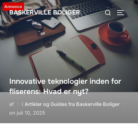
Videre
Annonce
Søg
BASKERVILLE BOLIGER
til
SLÅ NA
efter:
indhold
Innovative teknologier inden for
fliserens: Hvad er nyt?
af
i
Artikler og Guides fra Baskerville Boliger
Udgivet
on
juli 10, 2025
d.