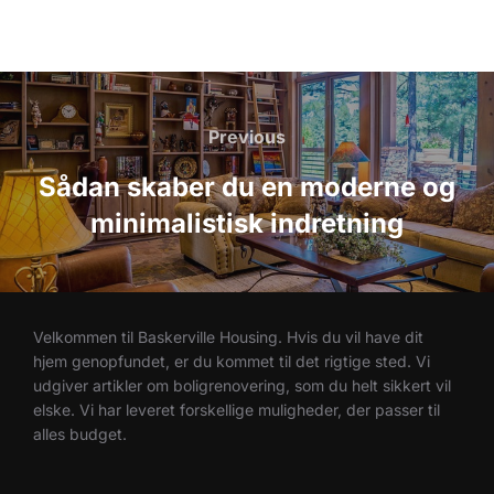
Indlægsnavigation
Previous
Previous
Sådan skaber du en moderne og
minimalistisk indretning
Velkommen til Baskerville Housing. Hvis du vil have dit
hjem genopfundet, er du kommet til det rigtige sted. Vi
udgiver artikler om boligrenovering, som du helt sikkert vil
elske. Vi har leveret forskellige muligheder, der passer til
alles budget.