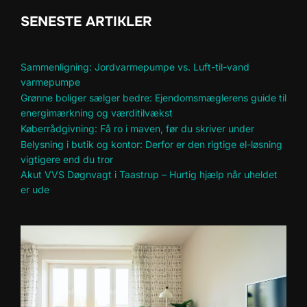
SENESTE ARTIKLER
Sammenligning: Jordvarmepumpe vs. Luft-til-vand
varmepumpe
Grønne boliger sælger bedre: Ejendomsmæglerens guide til
energimærkning og værditilvækst
Køberrådgivning: Få ro i maven, før du skriver under
Belysning i butik og kontor: Derfor er den rigtige el-løsning
vigtigere end du tror
Akut VVS Døgnvagt i Taastrup – Hurtig hjælp når uheldet
er ude