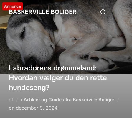
Videre
Annonce
Søg
BASKERVILLE BOLIGER
til
SLÅ NA
efter:
indhold
Labradorens drømmeland:
Hvordan vælger du den rette
hundeseng?
af
i
Artikler og Guides fra Baskerville Boliger
Udgivet
on
december 9, 2024
d.