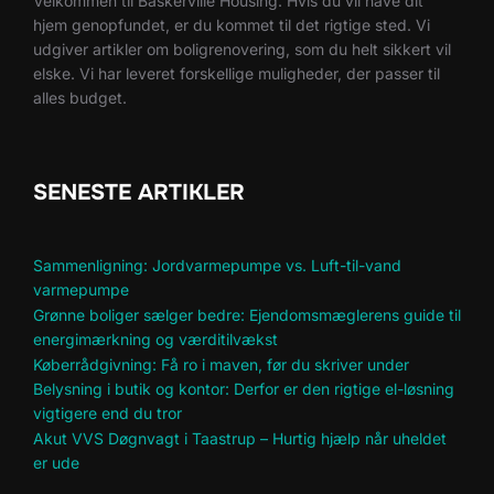
Velkommen til Baskerville Housing. Hvis du vil have dit
hjem genopfundet, er du kommet til det rigtige sted. Vi
udgiver artikler om boligrenovering, som du helt sikkert vil
elske. Vi har leveret forskellige muligheder, der passer til
alles budget.
SENESTE ARTIKLER
Sammenligning: Jordvarmepumpe vs. Luft-til-vand
varmepumpe
Grønne boliger sælger bedre: Ejendomsmæglerens guide til
energimærkning og værditilvækst
Køberrådgivning: Få ro i maven, før du skriver under
Belysning i butik og kontor: Derfor er den rigtige el-løsning
vigtigere end du tror
Akut VVS Døgnvagt i Taastrup – Hurtig hjælp når uheldet
er ude