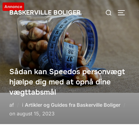
Videre
Annonce
Søg
BASKERVILLE BOLIGER
til
SLÅ NA
efter:
indhold
Sådan kan Speedos personvægt
hjælpe dig med at opnå dine
vægttabsmål
af
i
Artikler og Guides fra Baskerville Boliger
Udgivet
on
august 15, 2023
d.