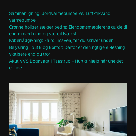
Sammenligning: Jordvarmepumpe vs. Luft-til-vand
varmepumpe
Grønne boliger sælger bedre: Ejendomsmæglerens guide til
energimærkning og værditilvækst
Køberrådgivning: Få ro i maven, før du skriver under
Belysning i butik og kontor: Derfor er den rigtige el-løsning
vigtigere end du tror
Akut VVS Døgnvagt i Taastrup – Hurtig hjælp når uheldet
er ude