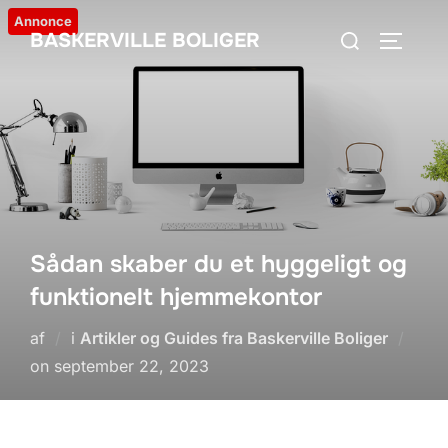
Videre
Annonce
Søg
BASKERVILLE BOLIGER
til
SLÅ NA
efter:
indhold
Sådan skaber du et hyggeligt og
funktionelt hjemmekontor
af
i
Artikler og Guides fra Baskerville Boliger
Udgivet
on
september 22, 2023
d.