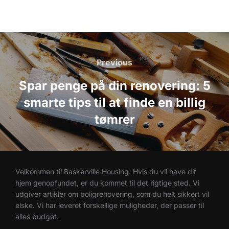
Indlægsnavigation
Previous
Previous
Spar penge på din renovering: 5
smarte tips til at finde en billig
tømrer
Velkommen til Baskerville Housing. Hvis du vil have dit
hjem genopfundet, er du kommet til det rigtige sted. Vi
udgiver artikler om boligrenovering, som du helt sikkert vil
elske. Vi har leveret forskellige muligheder, der passer til
alles budget.