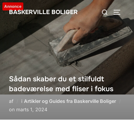
Videre
Annonce
Søg
BASKERVILLE BOLIGER
til
SLÅ NA
efter:
indhold
Sådan skaber du et stilfuldt
badeværelse med fliser i fokus
af
i
Artikler og Guides fra Baskerville Boliger
Udgivet
on
marts 1, 2024
d.