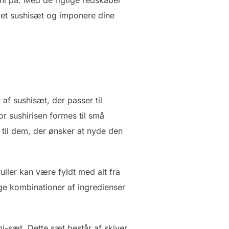
e et sushisæt og imponere dine
 af sushisæt, der passer til
or sushirisen formes til små
t til dem, der ønsker at nyde den
ruller kan være fyldt med alt fra
ige kombinationer af ingredienser
i-sæt. Dette sæt består af skiver