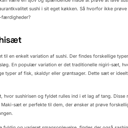
urantkvalitet sushi i sit eget køkken. Så hvorfor ikke prøv
i-færdigheder?
shisæt
til en enkelt variation af sushi. Der findes forskellige typer
øg. En populær variation er det traditionelle nigiri-sæt, hv
 typer af fisk, skaldyr eller grøntsager. Dette sæt er ideel
 hvor sushirisen og fyldet rulles ind i et lag af tang. Disse 
 Maki-sæt er perfekte til dem, der ønsker at prøve forskell
angen.
 fyldig og varieret smagsoplevelse, findes der også sashim