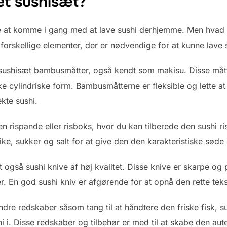
et sushisæt?
de at komme i gang med at lave sushi derhjemme. Men hvad i
 forskellige elementer, der er nødvendige for at kunne lave s
sushisæt bambusmåtter, også kendt som makisu. Disse måtter
 cylindriske form. Bambusmåtterne er fleksible og lette at
ekte sushi.
en rispande eller risboks, hvor du kan tilberede den sushi r
ke, sukker og salt for at give den den karakteristiske søde
også sushi knive af høj kvalitet. Disse knive er skarpe og p
r. En god sushi kniv er afgørende for at opnå den rette tek
dre redskaber såsom tang til at håndtere den friske fisk, su
hi i. Disse redskaber og tilbehør er med til at skabe den aut