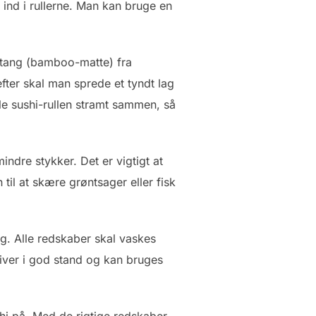
t ind i rullerne. Man kan bruge en
n tang (bamboo-matte) fra
fter skal man sprede et tyndt lag
lle sushi-rullen stramt sammen, så
indre stykker. Det er vigtigt at
til at skære grøntsager eller fisk
rug. Alle redskaber skal vaskes
liver i god stand og kan bruges
i på. Med de rigtige redskaber