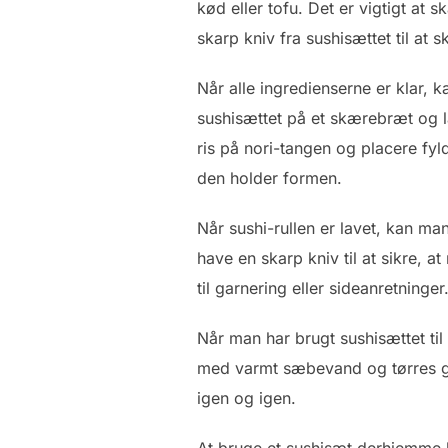
kød eller tofu. Det er vigtigt at 
skarp kniv fra sushisættet til at
Når alle ingredienserne er klar,
sushisættet på et skærebræt og l
ris på nori-tangen og placere fyl
den holder formen.
Når sushi-rullen er lavet, kan man
have en skarp kniv til at sikre, 
til garnering eller sideanretninger
Når man har brugt sushisættet til 
med varmt sæbevand og tørres god
igen og igen.
At bruge et sushisæt derhjemme 