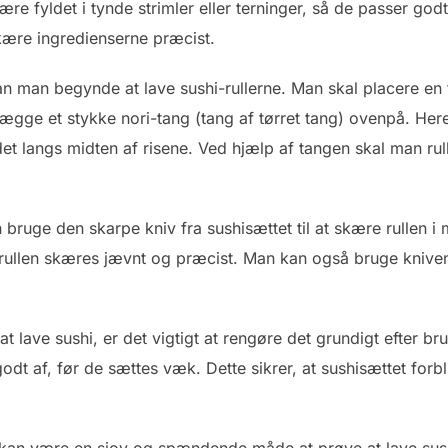
skære fyldet i tynde strimler eller terninger, så de passer god
 skære ingredienserne præcist.
 kan man begynde at lave sushi-rullerne. Man skal placere e
ægge et stykke nori-tang (tang af tørret tang) ovenpå. Here
det langs midten af ​​risene. Ved hjælp af tangen skal man ru
 bruge den skarpe kniv fra sushisættet til at skære rullen i m
at rullen skæres jævnt og præcist. Man kan også bruge kniven 
.
at lave sushi, er det vigtigt at rengøre det grundigt efter b
t af, før de sættes væk. Dette sikrer, at sushisættet forb
kan være en sjov og spændende måde at prøve at lave sush