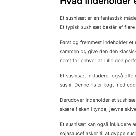
Hvad indeholder 
Et sushisæt er en fantastisk må
Et typisk sushisæt består af flere
Først og fremmest indeholder et 
sammen og give den den klassiske
nemt for enhver at rulle den perf
Et sushisæt inkluderer også ofte 
sushi. Denne ris er kogt med eddi
Derudover indeholder et sushisæt 
skære fisken i tynde, jævne skive
Et sushisæt kan også inkludere an
sojasauceflasker til at dyppe sus