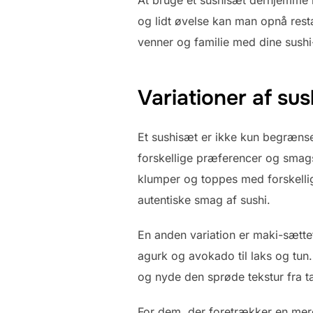
og lidt øvelse kan man opnå resta
venner og familie med dine sush
Variationer af su
Et sushisæt er ikke kun begrænset 
forskellige præferencer og smagsl
klumper og toppes med forskellige
autentiske smag af sushi.
En anden variation er maki-sættet,
agurk og avokado til laks og tun.
og nyde den sprøde tekstur fra t
For dem, der foretrækker en mere