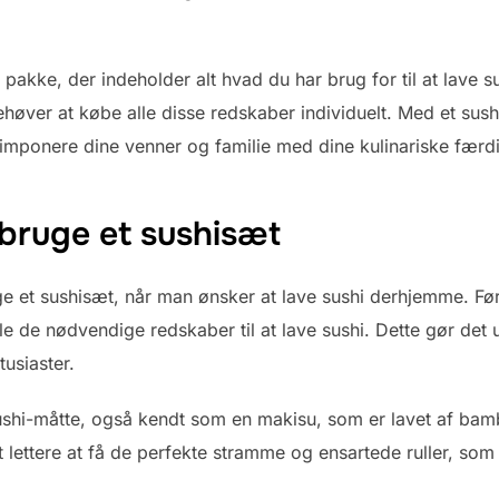
t pakke, der indeholder alt hvad du har brug for til at lave s
ehøver at købe alle disse redskaber individuelt. Med et su
imponere dine venner og familie med dine kulinariske færd
 bruge et sushisæt
e et sushisæt, når man ønsker at lave sushi derhjemme. Fø
le de nødvendige redskaber til at lave sushi. Dette gør det
usiaster.
ushi-måtte, også kendt som en makisu, som er lavet af bambu
t lettere at få de perfekte stramme og ensartede ruller, so