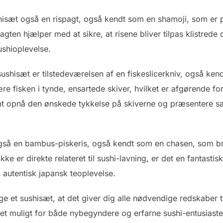
sæt også en rispagt, også kendt som en shamoji, som er perf
gten hjælper med at sikre, at risene bliver tilpas klistrede
shioplevelse.
sushisæt er tilstedeværelsen af en fiskeslicerkniv, også ke
kære fisken i tynde, ensartede skiver, hvilket er afgørende f
t opnå den ønskede tykkelse på skiverne og præsentere s
gså en bambus-piskeris, også kendt som en chasen, som brug
 er direkte relateret til sushi-lavning, er det en fantastisk 
 autentisk japansk teoplevelse.
ge et sushisæt, at det giver dig alle nødvendige redskaber 
 muligt for både nybegyndere og erfarne sushi-entusiaster