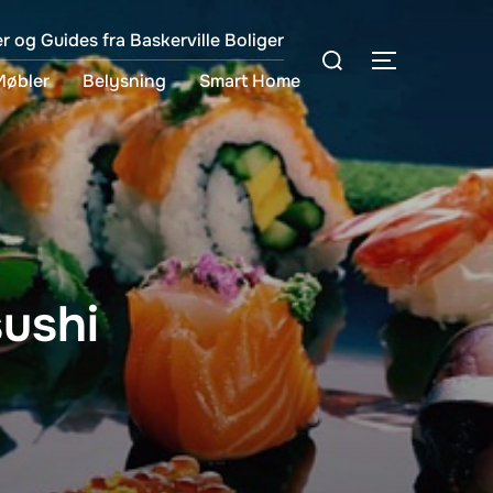
er og Guides fra Baskerville Boliger
Søg
SLÅ NAVIG
efter:
Møbler
Belysning
Smart Home
sushi