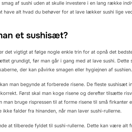
 smag af sushi uden at skulle investere i en lang række ind
t have alt hvad du behøver for at lave lækker sushi lige ve
an et sushisæt?
 det vigtigt at følge nogle enkle trin for at opnå det bedst
sættet grundigt, før man går i gang med at lave sushi. Dette 
kaberne, der kan påvirke smagen eller hygiejnen af ​​sushien
, kan man begynde at forberede risene. De fleste sushisæt i
e korrekt. Først skal man koge risene og derefter tilsætte ri
 man bruge rispressen til at forme risene til små firkanter ell
ikke falder fra hinanden, når man laver sushi-rullerne.
e at tilberede fyldet til sushi-rullerne. Dette kan være alt fr