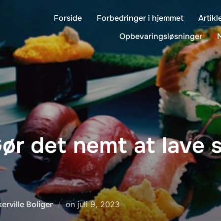
Forside
Forbedringer i hjemmet
Artikl
Opbevaringsløsninger
ør det nemt at lave 
Udgivet
erville Boliger
on
juli 9, 2023
d.