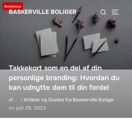
Videre
Annonce
Søg
BASKERVILLE BOLIGER
til
SLÅ NA
efter:
indhold
Takkekort som en del af din
personlige branding: Hvordan du
kan udnytte dem til din fordel
af
i
Artikler og Guides fra Baskerville Boliger
Udgivet
on
juni 29, 2023
d.