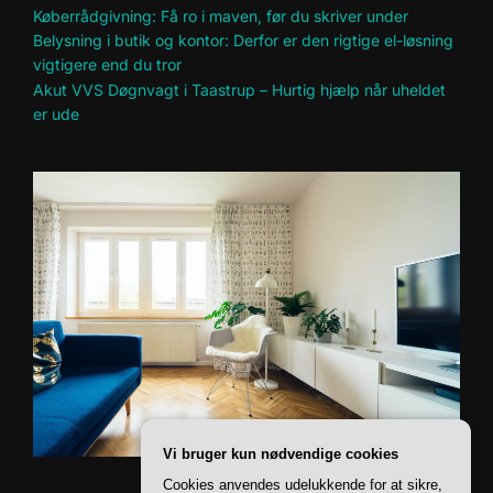
Køberrådgivning: Få ro i maven, før du skriver under
Belysning i butik og kontor: Derfor er den rigtige el-løsning
vigtigere end du tror
Akut VVS Døgnvagt i Taastrup – Hurtig hjælp når uheldet
er ude
Vi bruger kun nødvendige cookies
Cookies anvendes udelukkende for at sikre,