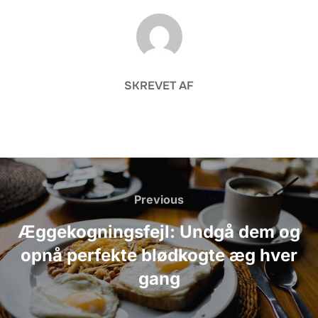
FORFATTER
SKREVET AF
Indlægsnavigation
Previous
Previous
Æggekogningsfejl: Undgå dem og
opnå perfekte blødkogte æg hver
gang