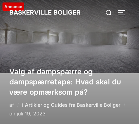
Videre
Annonce
Søg
BASKERVILLE BOLIGER
til
SLÅ NA
efter:
indhold
Valg af dampspærre og
dampspærretape: Hvad skal du
være opmærksom på?
af
i
Artikler og Guides fra Baskerville Boliger
Udgivet
on
juli 19, 2023
d.