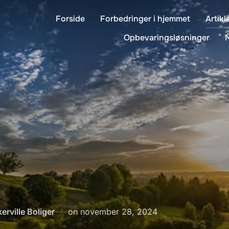
Forside
Forbedringer i hjemmet
Artikl
Opbevaringsløsninger
Udgivet
erville Boliger
on
november 28, 2024
d.