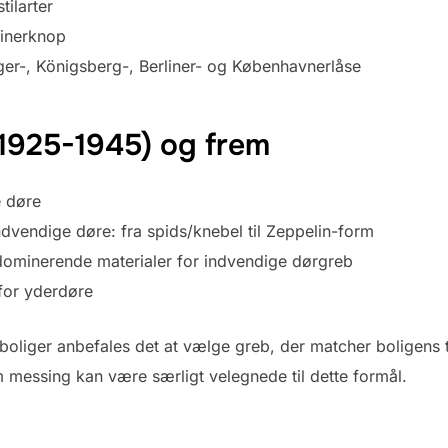
tilarter
inerknop
iger-, Königsberg-, Berliner- og Københavnerlåse
(1925-1945) og frem
e døre
dvendige døre: fra spids/knebel til Zeppelin-form
 dominerende materialer for indvendige dørgreb
for yderdøre
 boliger anbefales det at vælge greb, der matcher boligens 
m messing kan være særligt velegnede til dette formål.