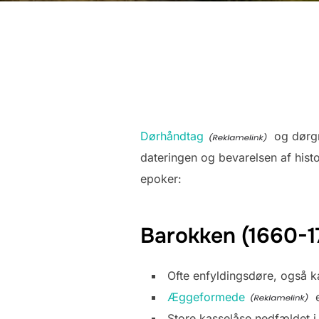
Dørhåndtag
og dørgre
dateringen og bevarelsen af histo
epoker:
Barokken (1660-1
Ofte enfyldingsdøre, også 
Æggeformede
e
Store kasselåse nedfældet i