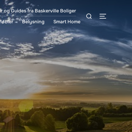
er og Guides fra Baskerville Boliger
Søg
SLÅ NAVIG
efter:
Møbler
Belysning
Smart Home