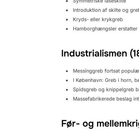
Symmetriske låseskilte
Introduktion af skilte og gre
Kryds- eller krykgreb
Hamborghængsler erstatter
Industrialismen (
Messinggreb fortsat populæ
I København: Greb i horn, b
Spidsgreb og knippelgreb b
Massefabrikerede beslag in
Før- og mellemkr