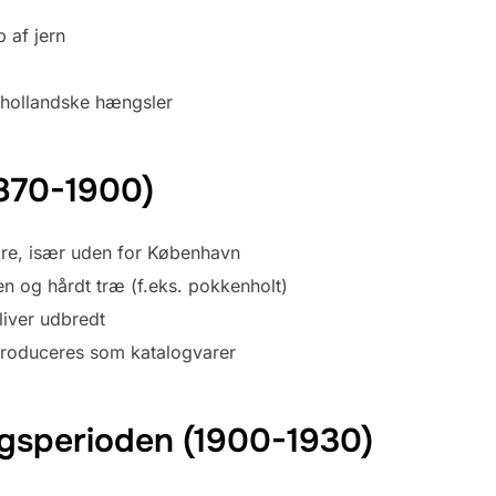
b af jern
 hollandske hængsler
1870-1900)
re, især uden for København
en og hårdt træ (f.eks. pokkenholt)
liver udbredt
troduceres som katalogvarer
igsperioden (1900-1930)