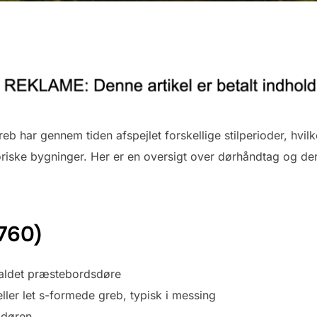
b har gennem tiden afspejlet forskellige stilperioder, hvilke
riske bygninger. Her er en oversigt over dørhåndtag og dere
760)
kaldet præstebordsdøre
ller let s-formede greb, typisk i messing
 døren