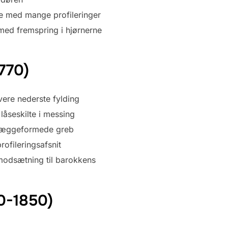
ge med mange profileringer
med fremspring i hjørnerne
770)
vere nederste fylding
låseskilte i messing
g æggeformede greb
rofileringsafsnit
modsætning til barokkens
60-1850)