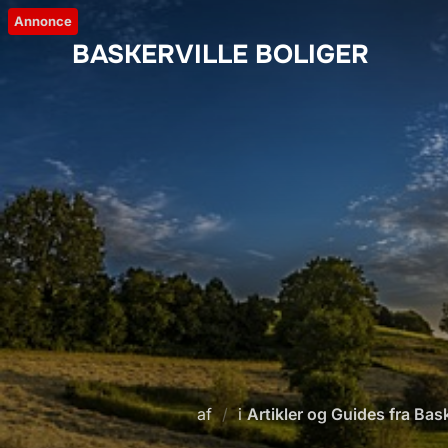
Videre
Annonce
til
BASKERVILLE BOLIGER
indhold
af
i
Artikler og Guides fra Bask