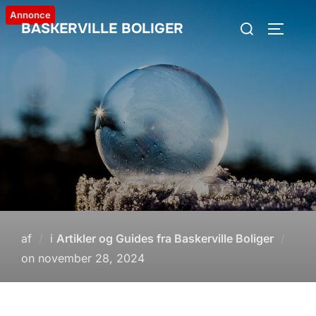
Videre
Annonce
Søg
BASKERVILLE BOLIGER
til
SLÅ NA
efter:
indhold
af
i
Artikler og Guides fra Baskerville Boliger
Udgivet
on
november 28, 2024
d.