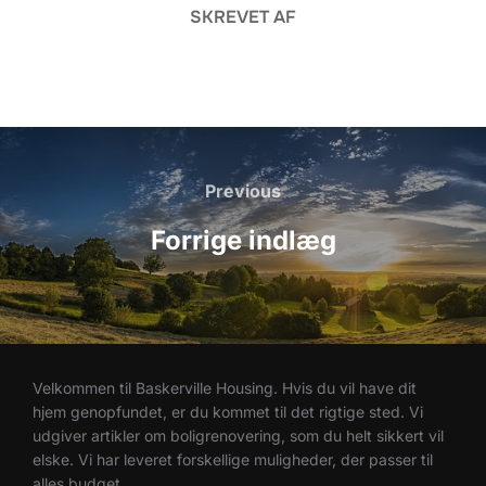
SKREVET AF
Indlægsnavigation
Previous
Previous
Forrige indlæg
Velkommen til Baskerville Housing. Hvis du vil have dit
hjem genopfundet, er du kommet til det rigtige sted. Vi
udgiver artikler om boligrenovering, som du helt sikkert vil
elske. Vi har leveret forskellige muligheder, der passer til
alles budget.