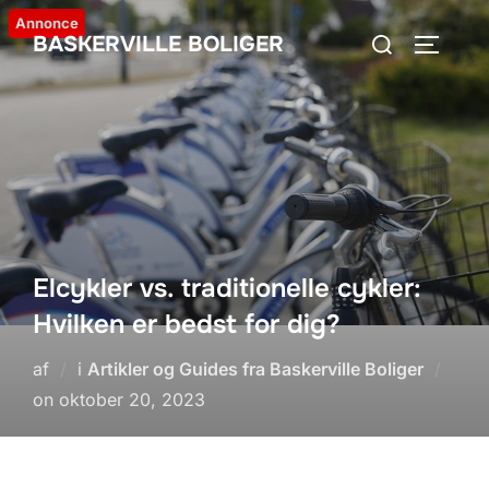
Videre
Annonce
Søg
BASKERVILLE BOLIGER
til
SLÅ NA
efter:
indhold
Elcykler vs. traditionelle cykler:
Hvilken er bedst for dig?
af
i
Artikler og Guides fra Baskerville Boliger
Udgivet
on
oktober 20, 2023
d.