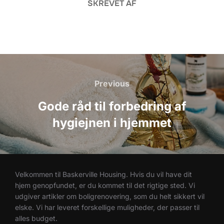
SKREVET AF
Indlægsnavigation
Previous
Previous
Gode råd til forbedring af
hygiejnen i hjemmet
Velkommen til Baskerville Housing. Hvis du vil have dit
hjem genopfundet, er du kommet til det rigtige sted. Vi
udgiver artikler om boligrenovering, som du helt sikkert vil
elske. Vi har leveret forskellige muligheder, der passer til
alles budget.