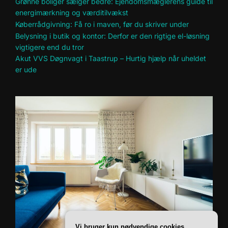
Grønne boliger sælger bedre: Ejendomsmæglerens guide til
energimærkning og værditilvækst
Køberrådgivning: Få ro i maven, før du skriver under
Belysning i butik og kontor: Derfor er den rigtige el-løsning
vigtigere end du tror
Akut VVS Døgnvagt i Taastrup – Hurtig hjælp når uheldet
er ude
Vi bruger kun nødvendige cookies