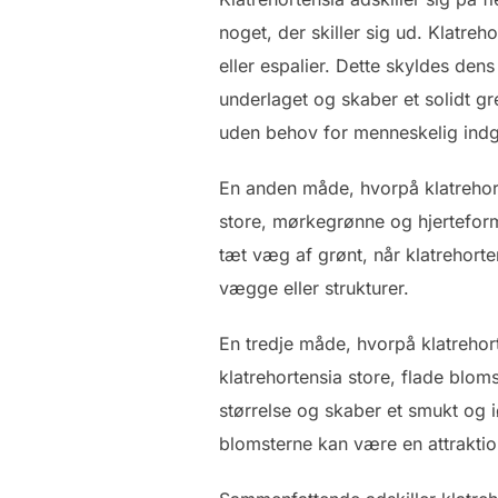
noget, der skiller sig ud. Klatreh
eller espalier. Dette skyldes den
underlaget og skaber et solidt gr
uden behov for menneskelig indg
En anden måde, hvorpå klatrehorte
store, mørkegrønne og hjertefor
tæt væg af grønt, når klatrehorten
vægge eller strukturer.
En tredje måde, hvorpå klatrehorte
klatrehortensia store, flade blo
størrelse og skaber et smukt og 
blomsterne kan være en attraktio