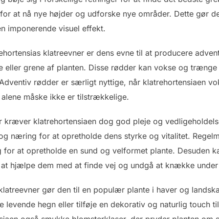
 for at nå nye højder og udforske nye områder. Dette gør det
 imponerende visuel effekt.
ortensias klatreevner er dens evne til at producere advent
eller grene af planten. Disse rødder kan vokse og trænge i
dventiv rødder er særligt nyttige, når klatrehortensiaen vok
alene måske ikke er tilstrækkelige.
 kræver klatrehortensiaen dog god pleje og vedligeholdelse. 
 og næring for at opretholde dens styrke og vitalitet. Rege
 for at opretholde en sund og velformet plante. Desuden k
for at hjælpe dem med at finde vej og undgå at knække unde
latreevner gør den til en populær plante i haver og landsk
 levende hegn eller tilføje en dekorativ og naturlig touch 