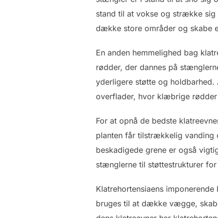
stand til at vokse og strække sig
dække store områder og skabe en
En anden hemmelighed bag klatreh
rødder, der dannes på stænglerne 
yderligere støtte og holdbarhed. A
overflader, hvor klæbrige rødder 
For at opnå de bedste klatreevner
planten får tilstrækkelig vanding
beskadigede grene er også vigtig
stænglerne til støttestrukturer 
Klatrehortensiaens imponerende k
bruges til at dække vægge, skabe