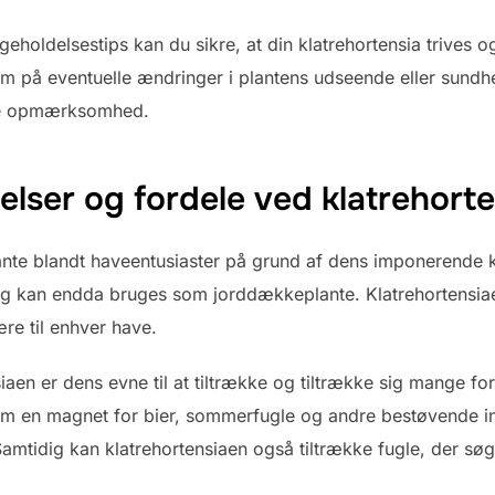
igeholdelsestips kan du sikre, at din klatrehortensia trives 
 på eventuelle ændringer i plantens udseende eller sundhed
ere opmærksomhed.
lser og fordele ved klatrehorte
nte blandt haveentusiaster på grund af dens imponerende kla
g kan endda bruges som jorddækkeplante. Klatrehortensiaen
re til enhver have.
iaen er dens evne til at tiltrække og tiltrække sig mange for
om en magnet for bier, sommerfugle og andre bestøvende in
amtidig kan klatrehortensiaen også tiltrække fugle, der søge