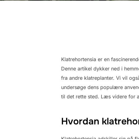
Klatrehortensia er en fascineren
Denne artikel dykker ned i hemme
fra andre klatreplanter. Vi vil 
undersøge dens populære anvendel
til det rette sted. Læs videre fo
Hvordan klatrehort
Klatrehortensia adskiller sig på 