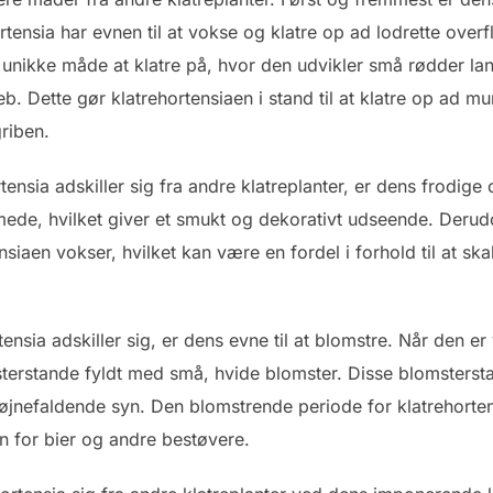
ortensia har evnen til at vokse og klatre op ad lodrette over
s unikke måde at klatre på, hvor den udvikler små rødder la
eb. Dette gør klatrehortensiaen i stand til at klatre op ad 
riben.
nsia adskiller sig fra andre klatreplanter, er dens frodige o
mede, hvilket giver et smukt og dekorativt udseende. Deru
siaen vokser, hvilket kan være en fordel i forhold til at ska
nsia adskiller sig, er dens evne til at blomstre. Når den er
msterstande fyldt med små, hvide blomster. Disse blomster
iøjnefaldende syn. Den blomstrende periode for klatrehort
n for bier og andre bestøvere.