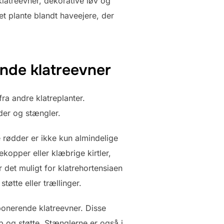
latreevner, dekorative løv og
t plante blandt haveejere, der
nde klatreevner
ra andre klatreplanter.
der og stængler.
rødder er ikke kun almindelige
kopper eller klæbrige kirtler,
 det muligt for klatrehortensiaen
tøtte eller trællinger.
ponerende klatreevner. Disse
reb og støtte. Stænglerne er også i