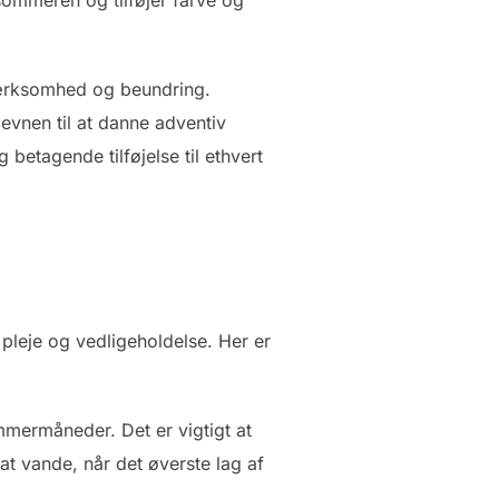
sommeren og tilføjer farve og
pmærksomhed og beundring.
evnen til at danne adventiv
betagende tilføjelse til ethvert
 pleje og vedligeholdelse. Her er
mmermåneder. Det er vigtigt at
t vande, når det øverste lag af