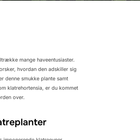
tiltrække mange haveentusiaster.
rsker, hvordan den adskiller sig
lder denne smukke plante samt
 om klatrehortensia, er du kommet
erden over.
atreplanter
ens imponerende klatreevner