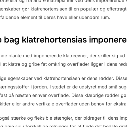
ortensia sig fra andre klatreplanter ved dens imponerende k
nskaber gør klatrehortensiaen til en populær og eftertragte
nefaldende element til deres have eller udendørs rum.
bag klatrehortensias imponere
nde plante med imponerende klatreevner, der skiller sig ud f
at klatre og gribe fat omkring overflader ligger i dens rød
e egenskaber ved klatrehortensiaen er dens rødder. Disse 
æringsstoffer i jorden. I stedet er de udstyret med små suge
g fast på næsten enhver overflade. Disse klæbrige rødder gør
itter eller andre vertikale overflader uden behov for ekstra s
også stærke og fleksible stængler, der bidrager til dens im
 og bøje sig i forskellige retninger for at finde det bedste g