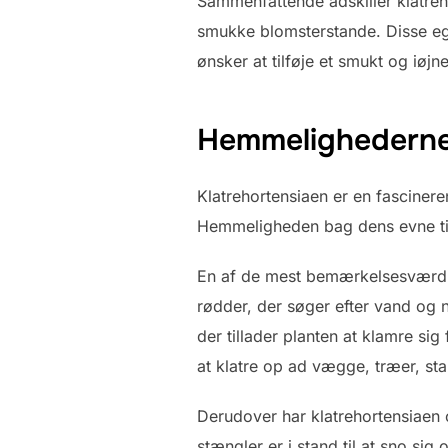
Sammenfattende adskiller klatreh
smukke blomsterstande. Disse ege
ønsker at tilføje et smukt og iøj
Hemmelighederne 
Klatrehortensiaen er en fascinere
Hemmeligheden bag dens evne til 
En af de mest bemærkelsesværdig
rødder, der søger efter vand og n
der tillader planten at klamre si
at klatre op ad vægge, træer, stak
Derudover har klatrehortensiaen 
stængler er i stand til at sno sig