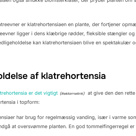
nsiaen også smukke blomsterklaser, der pryder planten om 
latreevner er klatrehortensiaen en plante, der fortjener o
vner ligger i dens klæbrige rødder, fleksible stængler og 
dligeholdelse kan klatrehortensiaen blive en spektakulær og 
oldelse af klatrehortensia
trehortensia er det vigtigt
at give den den rette
ortensia i topform:
ensiaer har brug for regelmæssig vanding, især i varme so
ndgå at oversvømme planten. En god tommelfingerregel er a