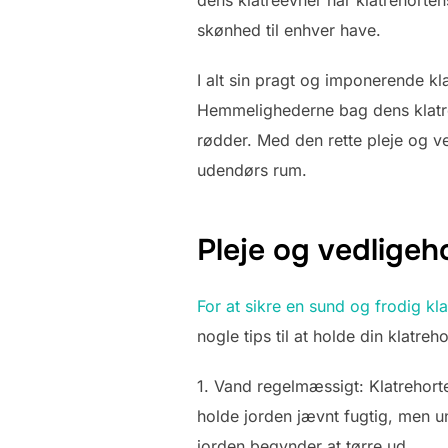
dens klatreevner har klatrehorte
skønhed til enhver have.
I alt sin pragt og imponerende k
Hemmelighederne bag dens klatree
rødder. Med den rette pleje og ve
udendørs rum.
Pleje og vedligeh
For at sikre en sund og frodig kla
nogle tips til at holde din klatreh
1. Vand regelmæssigt: Klatrehort
holde jorden jævnt fugtig, men u
jorden begynder at tørre ud.