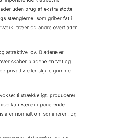
flader uden brug af ekstra støtte
ngs stænglerne, som griber fat i
murværk, træer og andre overflader
g attraktive løv. Bladene er
dover skaber bladene en tæt og
be privatliv eller skjule grimme
 vokset tilstrækkeligt, producerer
stande kan være imponerende i
ensia er normalt om sommeren, og