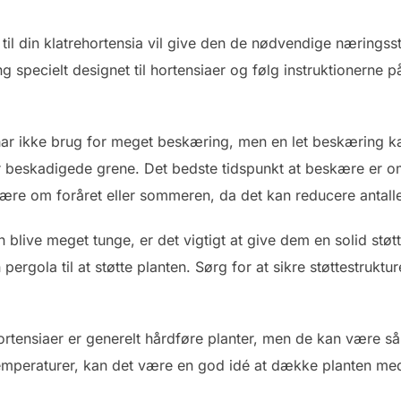
 til din klatrehortensia vil give den de nødvendige næringsst
 specielt designet til hortensiaer og følg instruktionerne 
 har ikke brug for meget beskæring, men en let beskæring 
 beskadigede grene. Det bedste tidspunkt at beskære er om e
kære om foråret eller sommeren, da det kan reducere antalle
n blive meget tunge, er det vigtigt at give dem en solid støt
n pergola til at støtte planten. Sørg for at sikre støttestruk
ortensiaer er generelt hårdføre planter, men de kan være så
emperaturer, kan det være en god idé at dække planten med 