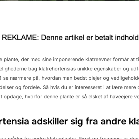
de plante, der med sine imponerende klatreevner formår at 
lighederne bag klatrehortensias unikke egenskaber og udfo
også se nærmere på, hvordan man bedst plejer og vedligeho
ser og fordele. Så hvis du er interesseret i at lære mere
r at opdage, hvorfor denne plante er så elsket af haveejere v
ensia adskiller sig fra andre kl
flere måder fra andre klatreplanter. Først og fremmest er d